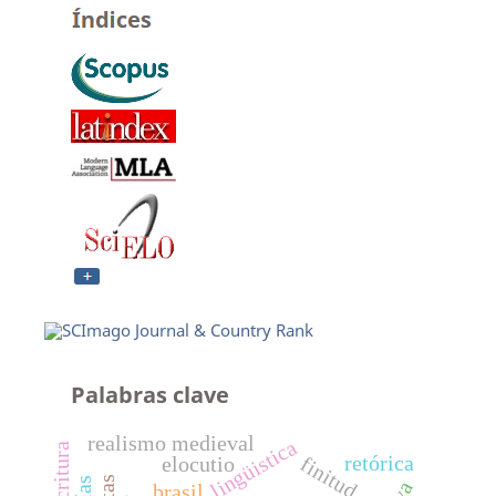
Palabras clave
realismo medieval
lingüistica
retórica
finitud
elocutio
brasil