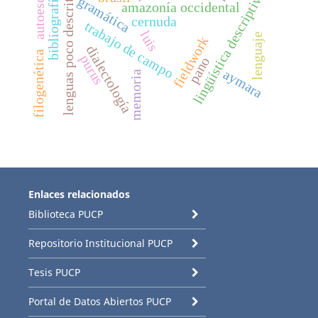
autoescritura
lenguas poco descritas
bibliografías
lingüística descriptiva
gramática
amazonía occidental
cernuda
trabajo de campo
luis
lenguaje
fieldwork
dialectología
filogenética
purus
pano
aymara
memoria
Enlaces relacionados
Biblioteca PUCP
Repositorio Institucional PUCP
Tesis PUCP
Portal de Datos Abiertos PUCP