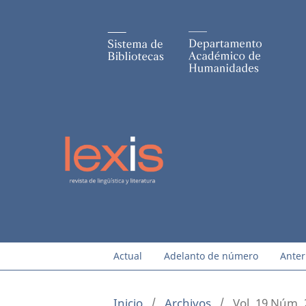
Actual
Adelanto de número
Anter
Inicio
/
Archivos
/
Vol. 19 Núm. 