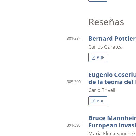
Reseñas
Bernard Pottier,
381-384
Carlos Garatea
PDF
Eugenio Coseriu
de la teoría del
385-390
Carlo Trivelli
PDF
Bruce Mannheim
European lnvas
391-397
María Elena Sánchez