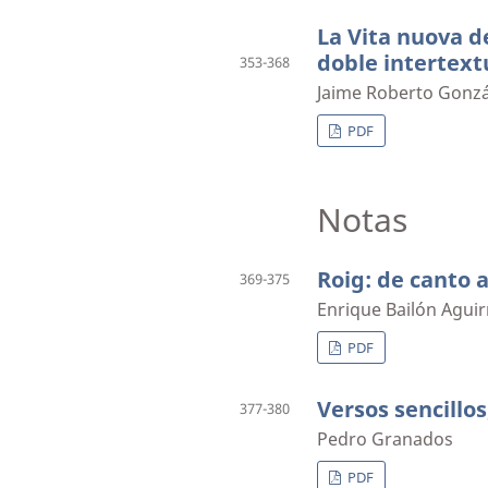
La Vita nuova d
doble intertext
353-368
Jaime Roberto Gonzá
PDF
Notas
Roig: de canto 
369-375
Enrique Bailón Aguir
PDF
Versos sencillos
377-380
Pedro Granados
PDF