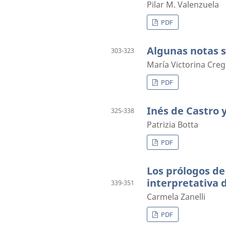
Pilar M. Valenzuela
PDF
Algunas notas s
303-323
María Victorina Creg
PDF
Inés de Castro 
325-338
Patrizia Botta
PDF
Los prólogos de
interpretativa d
339-351
Carmela Zanelli
PDF