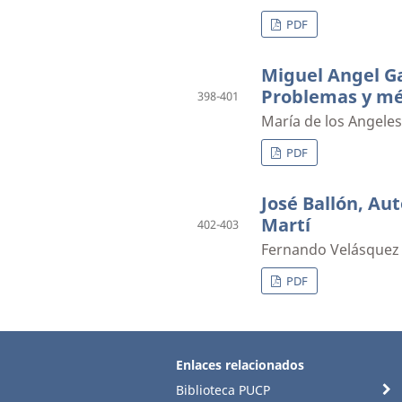
PDF
Miguel Angel Ga
Problemas y mét
398-401
María de los Angele
PDF
José Ballón, Au
Martí
402-403
Fernando Velásquez
PDF
Enlaces relacionados
Biblioteca PUCP