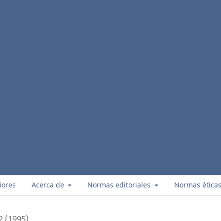
iores
Acerca de
Normas editoriales
Normas ética
2 (1995)