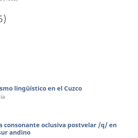
5)
ismo lingüístico en el Cuzco
ia
la consonante oclusiva postvelar /q/ en
sur andino