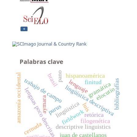
Palabras clave
pano
amazonía occidental
brasil
hispanoamérica
trabajo de campo
bibliografías
lenguaje
finitud
gramática
lingüística descriptiva
elocutio
lenguas poco descritas
aymara
lingüistica
luis
purus
fieldwork
retórica
filogenética
cernuda
descriptive linguistics
juan de castellanos
estilística