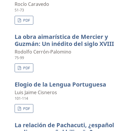
Rocío Caravedo
51-73
PDF
La obra aimarística de Mercier y
Guzmán: Un inédito del siglo XVIII
Rodolfo Cerrón-Palomino
75-99
PDF
Elogio de la Lengua Portuguesa
Luis Jaime Cisneros
101-114
PDF
La relación de Pachacuti, ¿español