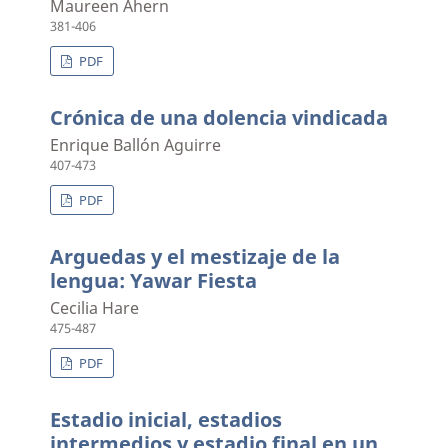
Maureen Ahern
381-406
PDF
Crónica de una dolencia vindicada
Enrique Ballón Aguirre
407-473
PDF
Arguedas y el mestizaje de la
lengua: Yawar Fiesta
Cecilia Hare
475-487
PDF
Estadio inicial, estadios
intermedios y estadio final en un