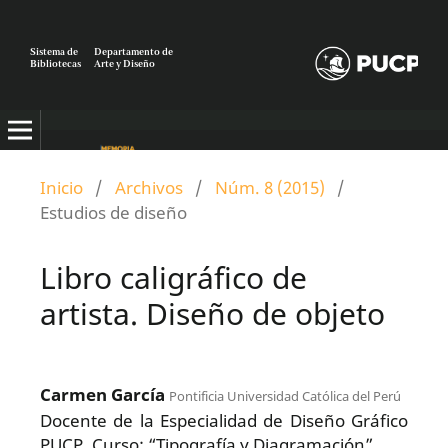
Sistema de
Departamento de
Bibliotecas
Arte y Diseño
Inicio
/
Archivos
/
Núm. 8 (2015)
/
Estudios de diseño
Libro caligráfico de
artista. Diseño de objeto
Carmen García
Pontificia Universidad Católica del Perú
Docente de la Especialidad de Diseño Gráfico
PUCP. Curso: “Tipografía y Diagramación”.