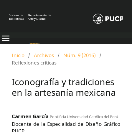
Sistema de
Departamento de
Bibliotecas
Arte y Diseño
Inicio
/
Archivos
/
Núm. 9 (2016)
/
Reflexiones críticas
Iconografía y tradiciones
en la artesanía mexicana
Carmen García
Pontificia Universidad Católica del Perú
Docente de la Especialidad de Diseño Gráfico
PUCP.