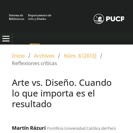
Sistema de
Departamento de
Bibliotecas
Arte y Diseño
Inicio
/
Archivos
/
Núm. 6 (2013)
/
Reflexiones críticas
Arte vs. Diseño. Cuando
lo que importa es el
resultado
Martín Rázuri
Pontificia Universidad Católica del Perú