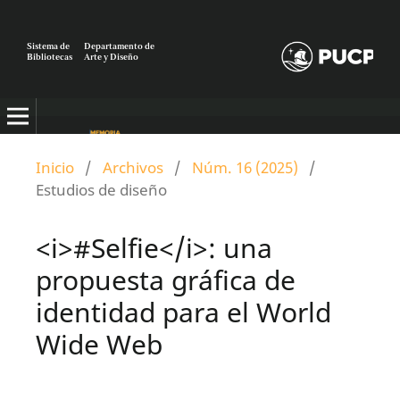
Sistema de
Departamento de
Bibliotecas
Arte y Diseño
Inicio
/
Archivos
/
Núm. 16 (2025)
/
Estudios de diseño
<i>#Selfie</i>: una
propuesta gráfica de
identidad para el World
Wide Web