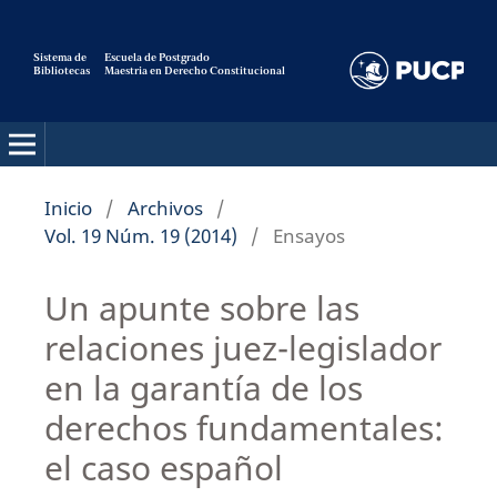
Sistema de
Escuela de Postgrado
Bibliotecas
Maestria en Derecho Constitucional
Pensamiento Constitucional
Inicio
/
Archivos
/
Vol. 19 Núm. 19 (2014)
/
Ensayos
Un apunte sobre las
relaciones juez-legislador
en la garantía de los
derechos fundamentales:
el caso español