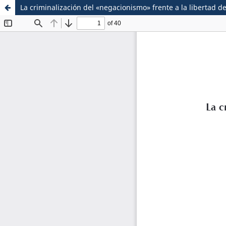
La criminalización del «negacionismo» frente a la libertad 
Sistema de
Escuela de Postgrado
Bibliotecas
Maestria en Derecho C