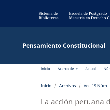
Sistema de
Escuela de Postgrado
Bibliotecas
Maestria en Derecho C
Pensamiento Constitucional
Inicio
Acerca de
Actual
Nú
Inicio
/
Archivos
/
Vol. 19 Núm. 
La acción peruana d