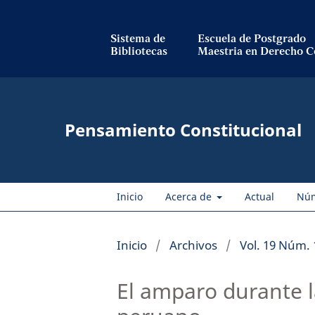
Sistema de
Escuela de Postgrado
Bibliotecas
Maestria en Derecho C
Pensamiento Constitucional
Inicio
Acerca de
Actual
Nú
Inicio
/
Archivos
/
Vol. 19 Núm. 
El amparo durante l