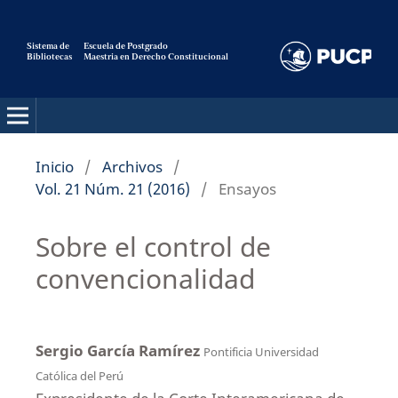
Sistema de
Escuela de Postgrado
Bibliotecas
Maestria en Derecho Constitucional
Pensamiento Constitucional
Inicio
/
Archivos
/
Vol. 21 Núm. 21 (2016)
/
Ensayos
Sobre el control de
convencionalidad
Sergio García Ramírez
Pontificia Universidad
Católica del Perú