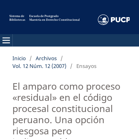
Sistema de
Escuela de Postgrado
Bibliotecas
Maestria en Derecho Constitucional
Pensamiento Constitucional
Inicio
/
Archivos
/
Vol. 12 Núm. 12 (2007)
/
Ensayos
El amparo como proceso
«residual» en el código
procesal constitucional
peruano. Una opción
riesgosa pero