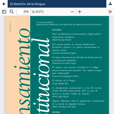
El derecho de la lengua
Sistema de
Escuela de Postgrado
Bibliotecas
Maestria en Derecho Constitucional