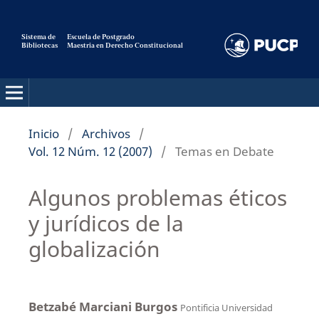
Sistema de
Escuela de Postgrado
Bibliotecas
Maestria en Derecho Constitucional
Pensamiento Constitucional
Inicio
/
Archivos
/
Vol. 12 Núm. 12 (2007)
/
Temas en Debate
Algunos problemas éticos
y jurídicos de la
globalización
Betzabé Marciani Burgos
Pontificia Universidad