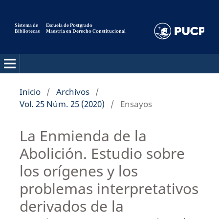
Sistema de
Escuela de Postgrado
Bibliotecas
Maestria en Derecho Constitucional
Pensamiento Constitucional
Inicio
/
Archivos
/
Vol. 25 Núm. 25 (2020)
/
Ensayos
La Enmienda de la
Abolición. Estudio sobre
los orígenes y los
problemas interpretativos
derivados de la