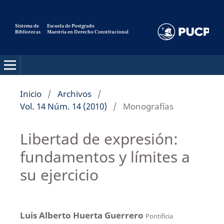
Sistema de
Escuela de Postgrado
Bibliotecas
Maestria en Derecho Constitucional
Pensamiento Constitucional
Inicio
/
Archivos
/
Vol. 14 Núm. 14 (2010)
/
Monografías
Libertad de expresión:
fundamentos y límites a
su ejercicio
Luis Alberto Huerta Guerrero
Pontificia