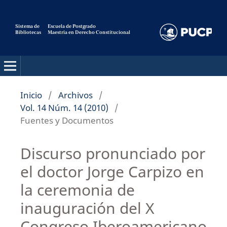
Sistema de
Escuela de Postgrado
Bibliotecas
Maestria en Derecho Constitucional
Pensamiento Constitucional
Inicio
/
Archivos
/
Vol. 14 Núm. 14 (2010)
/
Fuentes y Documentos
Discurso pronunciado por
el doctor Jorge Carpizo en
la ceremonia de
inauguración del X
Congreso Iberoamericano