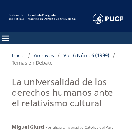
Sistema de
Escuela de Postgrado
Bibliotecas
Maestria en Derecho Constitucional
Pensamiento Constitucional
Inicio
/
Archivos
/
Vol. 6 Núm. 6 (1999)
/
Temas en Debate
La universalidad de los
derechos humanos ante
el relativismo cultural
Miguel Giusti
Pontificia Universidad Católica del Perú