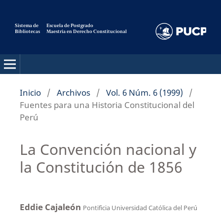
Sistema de
Escuela de Postgrado
Bibliotecas
Maestria en Derecho Constitucional
Pensamiento Constitucional
Inicio
/
Archivos
/
Vol. 6 Núm. 6 (1999)
/
Fuentes para una Historia Constitucional del
Perú
La Convención nacional y
la Constitución de 1856
Eddie Cajaleón
Pontificia Universidad Católica del Perú