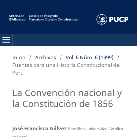
Sistema de
Escuela de Postgrado
Bibliotecas
Maestria en Derecho Constitucional
Pensamiento Constitucional
Inicio
/
Archivos
/
Vol. 6 Núm. 6 (1999)
/
Fuentes para una Historia Constitucional del
Perú
La Convención nacional y
la Constitución de 1856
José Francisco Gálvez
Pontificia Universidad Católica
del Perú