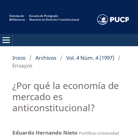
Sistema de
Escuela de Postgrado
Bibliotecas
Maestria en Derecho Constitucional
Pensamiento Constitucional
Inicio
/
Archivos
/
Vol. 4 Núm. 4 (1997)
/
Ensayos
¿Por qué la economía de
mercado es
anticonstitucional?
Eduardo Hernando Nieto
Pontificia Universidad