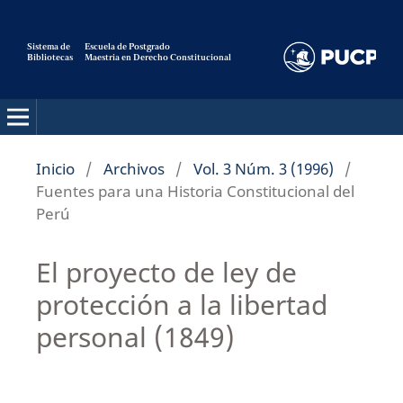
Sistema de
Escuela de Postgrado
Bibliotecas
Maestria en Derecho Constitucional
Pensamiento Constitucional
Inicio
/
Archivos
/
Vol. 3 Núm. 3 (1996)
/
Fuentes para una Historia Constitucional del
Perú
El proyecto de ley de
protección a la libertad
personal (1849)