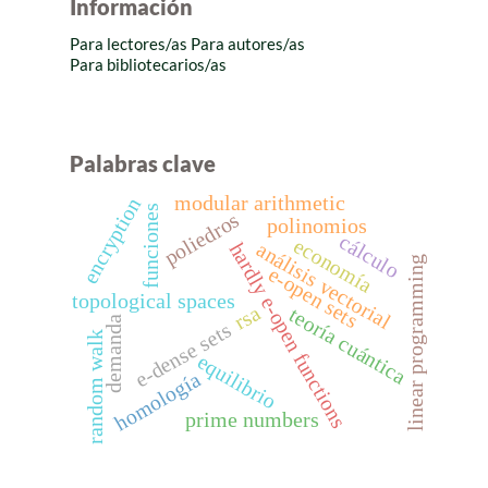
Información
Para lectores/as
Para autores/as
Para bibliotecarios/as
Palabras clave
modular arithmetic
encryption
funciones
poliedros
polinomios
cálculo
economía
análisis vectorial
hardly e-open functions
linear programming
e-open sets
topological spaces
rsa
teoría cuántica
demanda
e-dense sets
random walk
equilibrio
homología
prime numbers