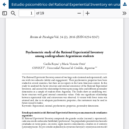
Estudio psicométrico del Rational Experiential Inventory en una muestra de estudiantes argentinos