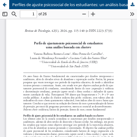
Perfiles de ajuste psicosocial de los estudiantes: un análisis basado en clusters