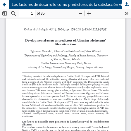
Los factores de desarrollo como predictores de la satisfacción vital de los adolescentes albaneses