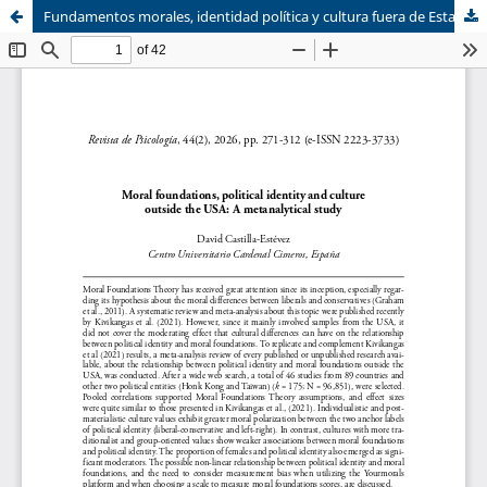
Fundamentos morales, identidad política y cultura fuera de Estados Unidos: Un estudio metaanalítico