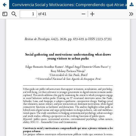
Convivencia Social y Motivaciones: Comprendiendo qué Atrae a Jóvenes Visitantes a los Parques Urbanos