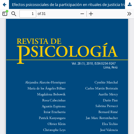
Efectos psicosociales de la participación en rituales de justicia transicional