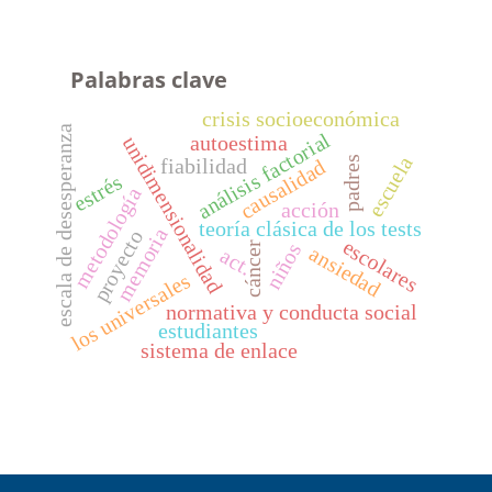
Palabras clave
crisis socioeconómica
escala de desesperanza
análisis factorial
autoestima
unidimensionalidad
escuela
padres
fiabilidad
causalidad
estrés
metodología
acción
teoría clásica de los tests
memoria
proyecto
escolares
cáncer
niños
ansiedad
act.
los universales
normativa y conducta social
estudiantes
sistema de enlace