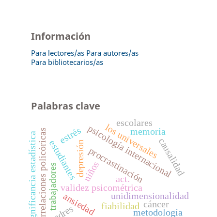
Información
Para lectores/as
Para autores/as
Para bibliotecarios/as
Palabras clave
escolares
los universales
psicología internacional
estrés
memoria
correlaciones policóricas
significancia estadística
causalidad
estudiantes
depresión
procrastinación
niños
trabajadores
act.
validez psicométrica
unidimensionalidad
ansiedad
cáncer
fiabilidad
padres
metodología