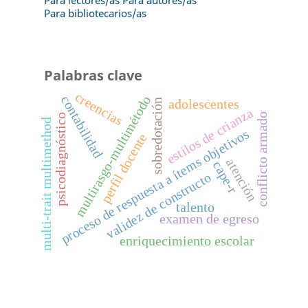
Para bibliotecarios/as
Palabras clave
creencias
contabilidad
multirasgo-multimétodo
sobredotación
adolescentes
estilos de crianza
conflicto armado
psicodiagnóstico
multi-trait multimethod
proceso de respuesta a ítems objetivos
perfil docente
atención
cape-r
validez de constructo
talento
examen de egreso
enriquecimiento escolar