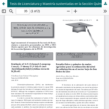
Tesis de Licenciatura y Maestría sustentadas en la Sección Química Vol. 29 Num. 1
Sistema de
Departamento de
Bibliotecas
Ciencias