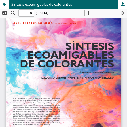
Síntesis ecoamigables de colorantes
Sistema de
Departamento de
Bibliotecas
Ciencias