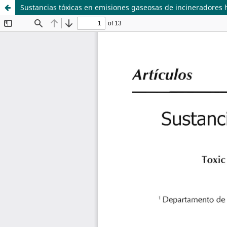
Sustancias tóxicas en emisiones gaseosas de incineradores h
Sistema de
Departamento de
Bibliotecas
Ciencias