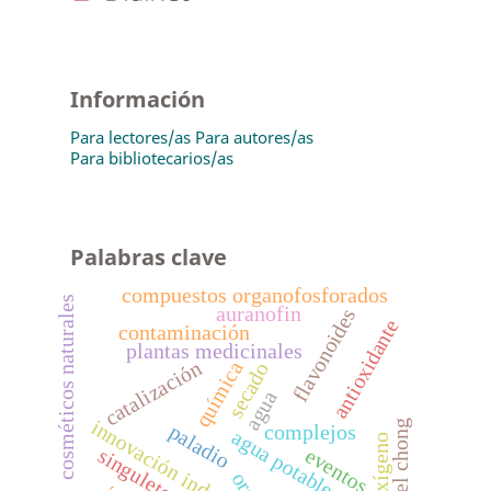
Información
Para lectores/as
Para autores/as
Para bibliotecarios/as
Palabras clave
compuestos organofosforados
cosméticos naturales
auranofin
flavonoides
antioxidante
contaminación
plantas medicinales
catalización
química
secado
agua
innovación industrial
miguel chong
paladio
complejos
agua potable
oxígeno
eventos
singulete
oro