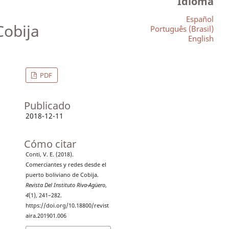
Idioma
Español
Cobija
Português (Brasil)
English
PDF
Publicado
2018-12-11
Cómo citar
Conti, V. E. (2018).
Comerciantes y redes desde el
puerto boliviano de Cobija.
Revista Del Instituto Riva-Agüero
,
4
(1), 241–282.
https://doi.org/10.18800/revist
aira.201901.006