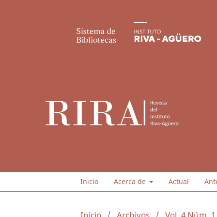
Inicio
Acerca de
Actual
Ant
Inicio
/
Archivos
/
Vol. 4 Núm. 1