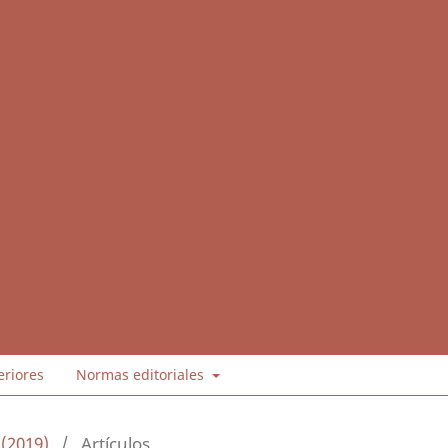
eriores
Normas editoriales
 (2019)
/
Artículos