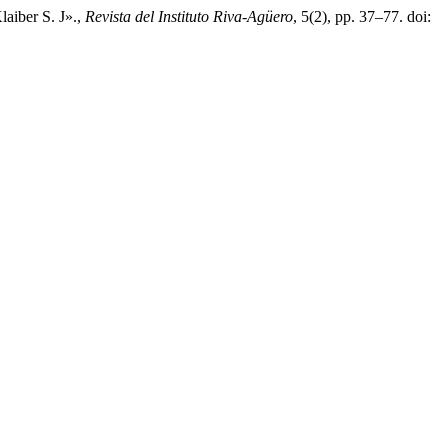
laiber S. J».,
Revista del Instituto Riva-Agüero
, 5(2), pp. 37–77. doi: