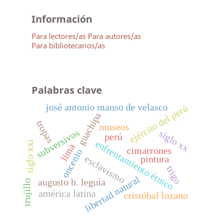
Información
Para lectores/as
Para autores/as
Para bibliotecarios/as
Palabras clave
josé antonio manso de velasco
ejército del perú
guachipa
tropas
museos
subversivos
siglo xx
perú
enfrentamiento étnico
siglo xxi
lima
cimarrones
oncenio
esclavismo
pintura
trigo
libertad natural
augusto b. leguía
trujillo
américa latina
cristóbal lozano