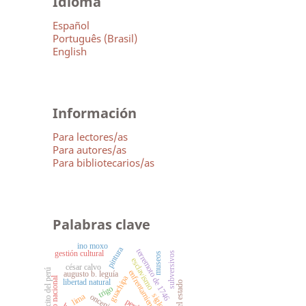
Idioma
Español
Português (Brasil)
English
Información
Para lectores/as
Para autores/as
Para bibliotecarios/as
Palabras clave
ino moxo
pintura
terremoto de 1746
gestión cultural
subversivos
museos
esclavismo
césar calvo
ejército del perú
enfrentamiento étnico
augusto b. leguía
guachipa
centenario nacional
libertad natural
trigo
siglo xx
lima
oncenio
perú