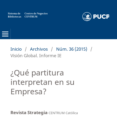
Sistema de
Centro de Negocios
Bibliotecas
CENTRUM
Strategia
Inicio
/
Archivos
/
Núm. 36 (2015)
/
Visión Global. Informe IE
¿Qué partitura
interpretan en su
Empresa?
Revista Strategia
CENTRUM Católica