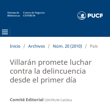
Sistema de
Centro de Negocios
Bibliotecas
CENTRUM
Strategia
Inicio
/
Archivos
/
Núm. 20 (2010)
/
País
Villarán promete luchar
contra la delincuencia
desde el primer día
Comité Editorial
CENTRUM Católica