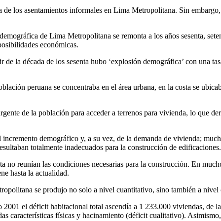
a de los asentamientos informales en Lima Metropolitana. Sin embargo, 
emográfica de Lima Metropolitana se remonta a los años sesenta, setenta
posibilidades económicas.
rtir de la década de los sesenta hubo ‘explosión demográfica’ con una t
blación peruana se concentraba en el área urbana, en la costa se ubic
gente de la población para acceder a terrenos para vivienda, lo que der
 incremento demográfico y, a su vez, de la demanda de vivienda; muchas
esultaban totalmente inadecuados para la construcción de edificaciones.
nta no reunían las condiciones necesarias para la construcción. En mucho
ne hasta la actualidad.
opolitana se produjo no solo a nivel cuantitativo, sino también a nivel 
ño 2001 el déficit habitacional total ascendía a 1 233.000 viviendas, de 
aracterísticas físicas y hacinamiento (déficit cualitativo). Asimismo, s