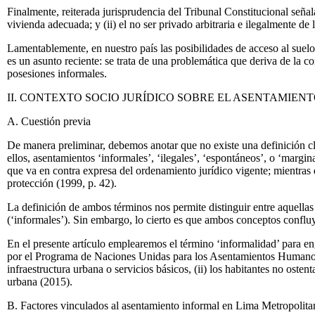
Finalmente, reiterada jurisprudencia del Tribunal Constitucional seña
vivienda adecuada; y (ii) el no ser privado arbitraria e ilegalmente de 
Lamentablemente, en nuestro país las posibilidades de acceso al suelo 
es un asunto reciente: se trata de una problemática que deriva de la c
posesiones informales.
II. CONTEXTO SOCIO JURÍDICO SOBRE EL ASENTAMIEN
A. Cuestión previa
De manera preliminar, debemos anotar que no existe una definición cl
ellos, asentamientos ‘informales’, ‘ilegales’, ‘espontáneos’, o ‘margina
que va en contra expresa del ordenamiento jurídico vigente; mientras q
protección (1999, p. 42).
La definición de ambos términos nos permite distinguir entre aquellas
(‘informales’). Sin embargo, lo cierto es que ambos conceptos confluy
En el presente artículo emplearemos el término ‘informalidad’ para eng
por el Programa de Naciones Unidas para los Asentamientos Humanos (O
infraestructura urbana o servicios básicos, (ii) los habitantes no oste
urbana (2015).
B. Factores vinculados al asentamiento informal en Lima Metropolita