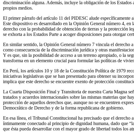
discriminación alguna. Además, incluye la obligación de los Estados a
propios medios.
El primer párrafo del artículo 11 del PIDESC alude específicamente al
Este dispositivo es desarrollado en la Opinión General número 4, en la
derecho con la probabilidad de obtención de tierras y la protección le
se exhorta a los Estados Parte a acoger disposiciones para otorgar cer
En similar sentido, la Opinión General número 7 vincula el derecho a 
como consecuencia de la discriminación jurídica y otras manifestacione
Y es que, sin la posibilidad de acceso a un terreno apropiado, o la segu
transforma en un elemento crucial para formular las políticas de vivien
En Perú, los artículos 10 y 18 de la Constitución Política de 1979 re
iniciativas legislativas que se han presentado para obtener su incorpo
implica que este derecho se encuentre exento de protección constituci
La Cuarta Disposición Final y Transitoria de nuestra Carta Magna señ
tratados y acuerdos internacionales sobre las mismas materias que haya
protección de aquellos derechos que, aunque no se encuentren expres
Democrático de Derecho y de la forma republicana de gobierno.
En esa línea, el Tribunal Constitucional ha precisado que el derecho a
íntimamente conectado al principio de dignidad humana, dado que “la 
que ésta pueda desarrollar con el mayor grado de libertad todos los at