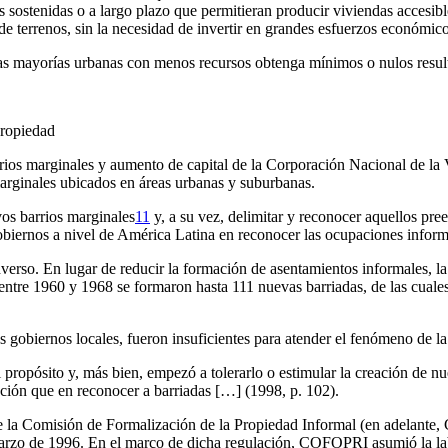
s sostenidas o a largo plazo que permitieran producir viviendas accesibl
de terrenos, sin la necesidad de invertir en grandes esfuerzos económicos
e las mayorías urbanas con menos recursos obtenga mínimos o nulos resul
propiedad
os marginales y aumento de capital de la Corporación Nacional de la Vi
marginales ubicados en áreas urbanas y suburbanas.
os barrios marginales
11
y, a su vez, delimitar y reconocer aquellos pree
 gobiernos a nivel de América Latina en reconocer las ocupaciones infor
dverso. En lugar de reducir la formación de asentamientos informales, 
ntre 1960 y 1968 se formaron hasta 111 nuevas barriadas, de las cuales 
 gobiernos locales, fueron insuficientes para atender el fenómeno de l
al propósito y, más bien, empezó a tolerarlo o estimular la creación de 
ión que en reconocer a barriadas […] (1998, p. 102).
de la Comisión de Formalización de la Propiedad Informal (en adelante
rzo de 1996. En el marco de dicha regulación, COFOPRI asumió la labor 