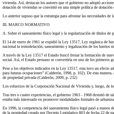
vivienda. Así, destacan los autores que el gobierno no adoptó accione
dotación de viviendas se convirtió en una simple política de dotación 
Lo anterior supuso que la estrategia para afrontar las necesidades d
III. MARCO NORMATIVO
A. Sobre el saneamiento físico legal y la regularización de títulos de 
El 14 de enero de 1961 se expidió la Ley 13517, Ley orgánica de barri
nacional la remodelación, saneamiento y legalización de los barrios 
A través de la Ley 13517 el Estado buscó frenar la formación de nuev
social. Así, el Estado peruano se convertiría en uno de los primeros
Pese a los objetivos indicados en la Ley 13517, esta tuvo un efecto a
para futuras ocupaciones
”
(Calderón, 1998, p. 102). De esta manera, e
de propiedad privada (Calderón, 2009, p. 232)
Los esfuerzos de la Corporación Nacional de Vivienda y, luego, de los
Tras tres o cuatro experiencias, el gobierno 1963 - 1968 desistió de t
estaba más interesado en promover modalidades formales de urbanizac
En 1996, la competencia del saneamiento físico legal pasó a manos 
de la propiedad creado por Decreto Legislativo 803 de fecha 22 de ma