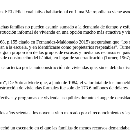
al: El déficit cualitativo habitacional en Lima Metropolitana viene aso
chas familias no pueden asumir, sumado a la demanda de tiempo y esfuer
construcción informal de vivienda en una opción mucho más atractiva y v
968, p.155 citado en Fernandez-Maldonado 2015) aseguraban que “los oc
an a la escuela, y en identificarse como propietarios respetables”. Tur
 gran proporción de los grupos de escasos y medianos recursos en país
 de construcción del hábitat, en lugar de su erradicación (Turner, 19
 caracteriza por la autoconstrucción de viviendas que, sin el debido dise
ero”, De Soto advierte que, a junio de 1984, el valor total de los inmue
onstrucción de viviendas formales fue solo de 173.6 millones de dólares.
as efectivas y programas de vivienda asequibles durante el auge de dens
os años setenta a los noventa vino marcado por el reconocimiento y leg
chó un escenario en el que las familias de menos recursos demandaban un