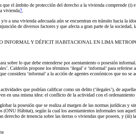
la que el ámbito de protección del derecho a la vivienda comprende (i) 
la vivienda
7
.
y/o a una vivienda adecuada aún se encuentran en tránsito hacia la idone
onjunción de diversos factores y que afecta a gran parte de la sociedad
TO INFORMAL Y DÉFICIT HABITACIONAL EN LIMA METRO
ara sobre lo que debe entenderse por asentamiento o posesión informal
les’. Calderón propone los términos ‘ilegal’ e ‘informal’ para referirse a
ue considera ‘informal’ a la acción de agentes económicos que no se adhi
 actividades que podrían calificar como un delito (‘ilegales’), de aquel
en en una misma idea: el conflicto de la actividad con el ordenamiento j
lobar la posesión que se realiza al margen de las normas jurídicas y si
NU Hábitat), según la cual los asentamientos informales son aquellas á
ntan derecho de tenencia sobre las tierras o viviendas que poseen, y (iii)
na