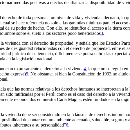
 tomar medidas positivas a efectos de afianzar la disponibilidad de viv
 derecho de toda persona a un nivel de vida y vivienda adecuado, lo qu
 cual se hace referencia no solo a las garantías mínimas para el acceso 
gal de su poder de hecho. Con ello, se identifica el acceso a la tierra 
tidumbre sobre el suelo a los sectores poco beneficiados
3
.
la vivienda con el derecho de propiedad, y señala que los Estados Parte
s de desigualdad relacionadas con el derecho de propiedad, entre ellas, 
ridad jurídica de su tenencia, difícilmente se podrá cubrir las expectativ
da en la legislación nacional.
conocían expresamente el derecho a la vivienda
4
, lo que no se regula en 
ración expresa)
5
. No obstante, si bien la Constitución de 1993 no alude
onal.
ala que las normas relativas a los derechos humanos se interpretan a l
n sido ratificadas por el Perú; como es el caso del derecho a la vivienda
amente reconocidos en nuestra Carta Magna, estén fundados en la digni
 la vivienda debe ser considerado en la ‘cláusula de derechos innominado
posibilidad de contar con un ambiente adecuado, saludable, seguro y ap
ributos inherentes a su personalidad”
6
.