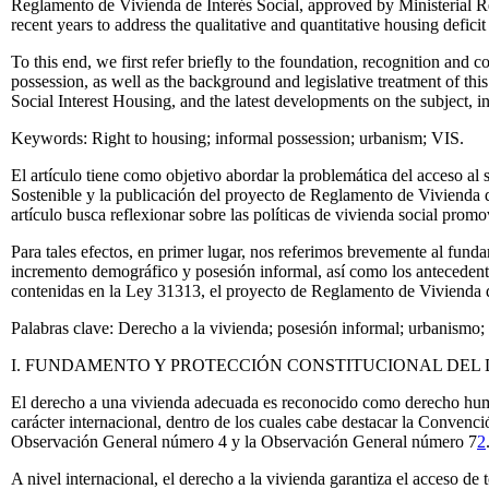
Reglamento de Vivienda de Interés Social
, approved by Ministerial 
recent years to address the qualitative and quantitative housing defici
To this end, we first refer briefly to the foundation, recognition and 
possession, as well as the background and legislative treatment of th
Social Interest Housing, and the latest developments on the subject, i
Keywords
:
Right to housing; informal possession; urbanism; VIS.
El artículo tiene como objetivo abordar la problemática del acceso a
Sostenible y la publicación del proyecto de Reglamento de Vivienda
artículo busca reflexionar sobre las políticas de vivienda social promo
Para tales efectos, en primer lugar, nos referimos brevemente al fund
incremento demográfico y posesión informal, así como los antecedentes
contenidas en la Ley 31313, el proyecto de Reglamento de Vivienda de
Palabras clave
:
Derecho a la vivienda; posesión informal; urbanismo;
I. FUNDAMENTO Y PROTECCIÓN CONSTITUCIONAL DEL 
El derecho a una vivienda adecuada es reconocido como derecho hum
carácter internacional, dentro de los cuales cabe destacar la Conv
Observación General número 4 y la Observación General número 7
2
A nivel internacional, el derecho a la vivienda garantiza el acceso de 