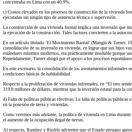
concentraba en Lima con un 40.9%.
c) Costos elevados en los procesos de construcción de la vivienda form
ejecutadas sin ningún tipo de asistencia técnica o supervisión.
La construcción de una vivienda formal implica una inversión que mu
la ejecución de la construcción. Tales factores convierten a la auto
En un artículo titulado ‘El Movimiento Barrial’ (Mangin & Turner, 1
consolidación de su inversión en vivienda, en lograr que sus hijos vay
estándares mínimos modernos, era prácticamente insoluble porque una
Repetidamente, Turner abogó por el apoyo a los procesos espontáneos
En este escenario, la consolidación de los asentamientos informales se
condiciones básicas de habitabilidad.
Respecto a la proliferación de viviendas informales, en “El otro send
319.8 millones de dólares, mientras que la inversión estatal para la c
d) Falta de políticas públicas efectivas: La falta de políticas públic
en la posesión de tierra y viviendas.
Como veremos más adelante, la política de vivienda en Lima durante l
el aumento de la ocupación ilegal de tierras.
Al respecto, Ramírez y Riofrío advierten que el Estado peruano aprove