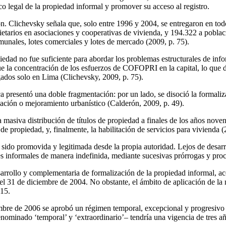
ico legal de la propiedad informal y promover su acceso al registro.
 Clichevsky señala que, solo entre 1996 y 2004, se entregaron en todo 
ietarios en asociaciones y cooperativas de vivienda, y 194.322 a pobla
omunales, lotes comerciales y lotes de mercado (2009, p. 75).
opiedad no fue suficiente para abordar los problemas estructurales de in
fue la concentración de los esfuerzos de COFOPRI en la capital, lo que d
gados solo en Lima (Clichevsky, 2009, p. 75).
ca presentó una doble fragmentación: por un lado, se disoció la forma
rización o mejoramiento urbanístico (Calderón, 2009, p. 49).
masiva distribución de títulos de propiedad a finales de los años noven
de propiedad, y, finalmente, la habilitación de servicios para vivienda (
do promovida y legitimada desde la propia autoridad. Lejos de desarroll
es informales de manera indefinida, mediante sucesivas prórrogas y proc
rrollo y complementaria de formalización de la propiedad informal, acce
a el 31 de diciembre de 2004. No obstante, el ámbito de aplicación de l
015.
bre de 2006 se aprobó un régimen temporal, excepcional y progresivo pa
inado ‘temporal’ y ‘extraordinario’– tendría una vigencia de tres añ