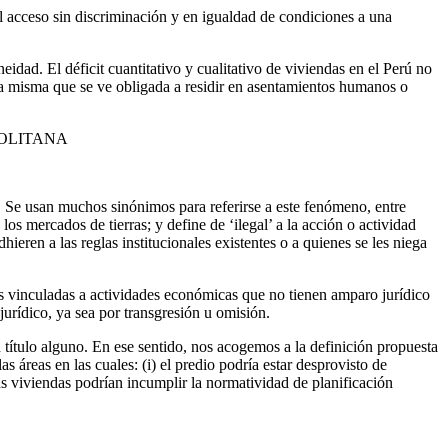
el acceso sin discriminación y en igualdad de condiciones a una
idad. El déficit cuantitativo y cualitativo de viviendas en el Perú no
, la misma que se ve obligada a residir en asentamientos humanos o
POLITANA
. Se usan muchos sinónimos para referirse a este fenómeno, entre
 los mercados de tierras; y define de ‘ilegal’ a la acción o actividad
eren a las reglas institucionales existentes o a quienes se les niega
las vinculadas a actividades económicas que no tienen amparo jurídico
urídico, ya sea por transgresión u omisión.
n título alguno. En ese sentido, nos acogemos a la definición propuesta
reas en las cuales: (i) el predio podría estar desprovisto de
 las viviendas podrían incumplir la normatividad de planificación