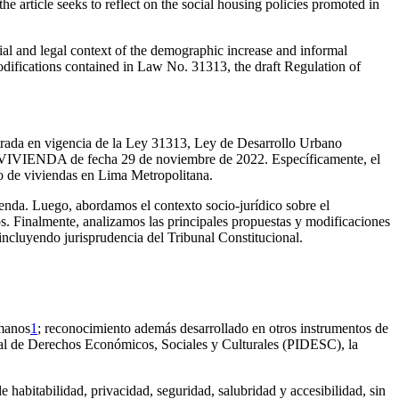
rticle seeks to reflect on the social housing policies promoted in
ocial and legal context of the demographic increase and informal
modifications contained in Law No. 31313, the draft Regulation of
entrada en vigencia de la Ley 31313, Ley de Desarrollo Urbano
22-VIVIENDA de fecha 29 de noviembre de 2022. Específicamente, el
ivo de viviendas en Lima Metropolitana.
ienda. Luego, abordamos el contexto socio-jurídico sobre el
os. Finalmente, analizamos las principales propuestas y modificaciones
incluyendo jurisprudencia del Tribunal Constitucional.
umanos
1
; reconocimiento además desarrollado en otros instrumentos de
al de Derechos Económicos, Sociales y Culturales (PIDESC), la
e habitabilidad, privacidad, seguridad, salubridad y accesibilidad, sin