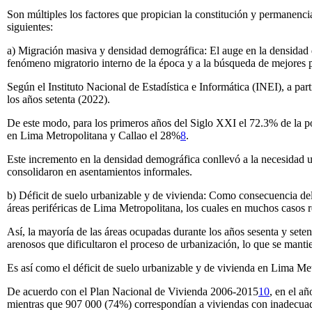
Son múltiples los factores que propician la constitución y permanenci
siguientes:
a) Migración masiva y densidad demográfica: El auge en la densidad d
fenómeno migratorio interno de la época y a la búsqueda de mejores 
Según el Instituto Nacional de Estadística e Informática (INEI), a pa
los años setenta (2022).
De este modo, para los primeros años del Siglo XXI el 72.3% de la po
en Lima Metropolitana y Callao el 28%
8
.
Este incremento en la densidad demográfica conllevó a la necesidad ur
consolidaron en asentamientos informales.
b) Déficit de suelo urbanizable y de vivienda: Como consecuencia del
áreas periféricas de Lima Metropolitana, los cuales en muchos casos r
Así, la mayoría de las áreas ocupadas durante los años sesenta y sete
arenosos que dificultaron el proceso de urbanización, lo que se mantie
Es así como el déficit de suelo urbanizable y de vivienda en Lima Metr
De acuerdo con el Plan Nacional de Vivienda 2006-2015
10
, en el a
mientras que 907 000 (74%) correspondían a viviendas con inadecuadas c