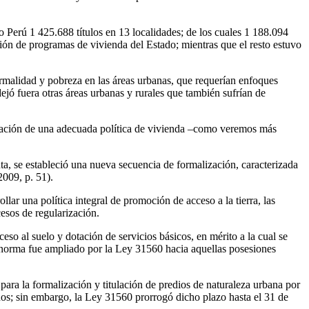
Perú 1 425.688 títulos en 13 localidades; de los cuales 1 188.094
ción de programas de vivienda del Estado; mientras que el resto estuvo
formalidad y pobreza en las áreas urbanas, que requerían enfoques
ejó fuera otras áreas urbanas y rurales que también sufrían de
lización de una adecuada política de vivienda –como veremos más
ta, se estableció una nueva secuencia de formalización, caracterizada
2009, p. 51).
ar una política integral de promoción de acceso a la tierra, las
esos de regularización.
so al suelo y dotación de servicios básicos, en mérito a la cual se
a norma fue ampliado por la Ley 31560 hacia aquellas posesiones
ra la formalización y titulación de predios de naturaleza urbana por
os; sin embargo, la Ley 31560 prorrogó dicho plazo hasta el 31 de