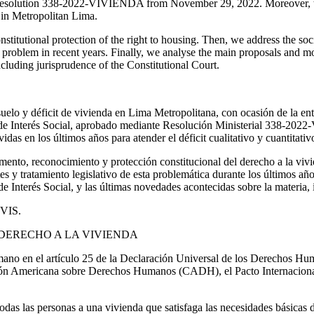
Resolution 338-2022-VIVIENDA from November 29, 2022. Moreover, the a
t in Metropolitan Lima.
constitutional protection of the right to housing. Then, we address the s
is problem in recent years. Finally, we analyse the main proposals and 
ncluding jurisprudence of the Constitutional Court.
l suelo y déficit de vivienda en Lima Metropolitana, con ocasión de la 
 de Interés Social, aprobado mediante Resolución Ministerial 338-20
vidas en los últimos años para atender el déficit cualitativo y cuantitat
amento, reconocimiento y protección constitucional del derecho a la viv
 y tratamiento legislativo de esta problemática durante los últimos añ
 Interés Social, y las últimas novedades acontecidas sobre la materia, 
 VIS.
DERECHO A LA VIVIENDA
ano en el artículo 25 de la Declaración Universal de los Derechos H
ención Americana sobre Derechos Humanos (CADH), el Pacto Internacion
.
todas las personas a una vivienda que satisfaga las necesidades básicas d