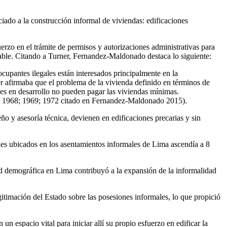
ciado a la construcción informal de viviendas: edificaciones
zo en el trámite de permisos y autorizaciones administrativas para
iable. Citando a Turner, Fernandez-Maldonado destaca lo siguiente:
upantes ilegales están interesados principalmente en la
ner afirmaba que el problema de la vivienda definido en términos de
es en desarrollo no pueden pagar las viviendas mínimas.
67; 1968; 1969; 1972 citado en Fernandez-Maldonado 2015).
ño y asesoría técnica, devienen en edificaciones precarias y sin
bles ubicados en los asentamientos informales de Lima ascendía a 8
idad demográfica en Lima contribuyó a la expansión de la informalidad
itimación del Estado sobre las posesiones informales, lo que propició
 espacio vital para iniciar allí su propio esfuerzo en edificar la