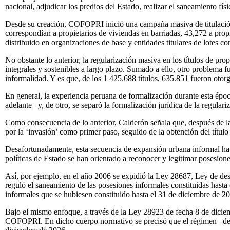
nacional, adjudicar los predios del Estado, realizar el saneamiento fís
Desde su creación, COFOPRI inició una campaña masiva de titulación.
correspondían a propietarios de viviendas en barriadas, 43,272 a prop
distribuido en organizaciones de base y entidades titulares de lotes c
No obstante lo anterior, la regularización masiva en los títulos de pr
integrales y sostenibles a largo plazo. Sumado a ello, otro problema 
informalidad. Y es que, de los 1 425.688 títulos, 635.851 fueron otor
En general, la experiencia peruana de formalización durante esta épo
adelante– y, de otro, se separó la formalización jurídica de la regula
Como consecuencia de lo anterior, Calderón señala que, después de la 
por la ‘invasión’ como primer paso, seguido de la obtención del título 
Desafortunadamente, esta secuencia de expansión urbana informal ha si
políticas de Estado se han orientado a reconocer y legitimar posesion
Así, por ejemplo, en el año 2006 se expidió la Ley 28687, Ley de desa
reguló el saneamiento de las posesiones informales constituidas hast
informales que se hubiesen constituido hasta el 31 de diciembre de 2
Bajo el mismo enfoque, a través de la Ley 28923 de fecha 8 de diciem
COFOPRI. En dicho cuerpo normativo se precisó que el régimen –denom