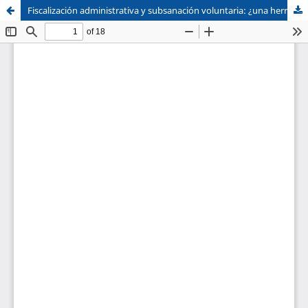
Fiscalización administrativa y subsanación voluntaria: ¿una herramienta para promover el cumplimiento normativo o una figura limitada por la Administración?
Sistema de
Facultad de
Bibliotecas
Derecho