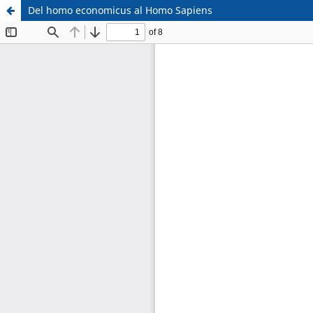
Del homo economicus al Homo Sapiens
Sistema de
Facultad de
Bibliotecas
Derecho