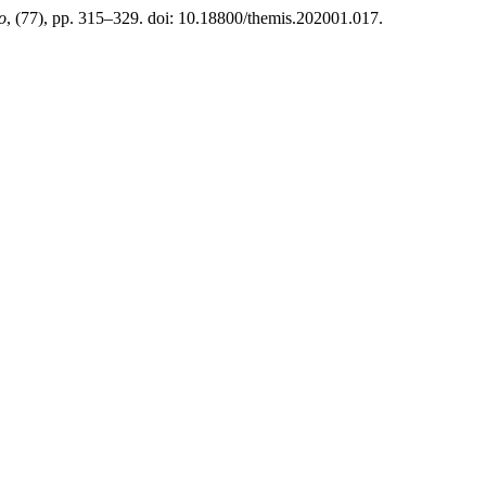
o
, (77), pp. 315–329. doi: 10.18800/themis.202001.017.