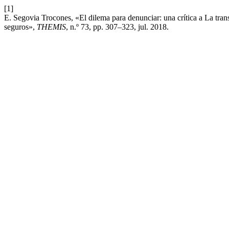
[1]
E. Segovia Trocones, «El dilema para denunciar: una crítica a La tran
seguros»,
THEMIS
, n.º 73, pp. 307–323, jul. 2018.