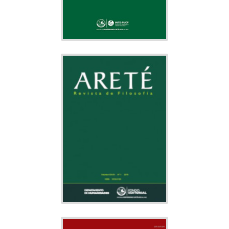
ARETÉ
Filosofía
Tema:
Departamento
Editado por:
de Humanidades
Indexado