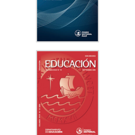
Indexado
EDUCACIÓN
Educación
Tema:
Departamento
Editado por:
de Educación
Indexado