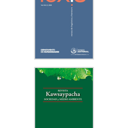
Departamento
Editado por:
de Humanidades
Indexado
KAWSAYPACHA:
SOCIEDAD Y MEDIO
AMBIENTE
Medio Ambiente
Tema:
Instituto de la
Editado por:
Naturaleza, Tierra y Energía
(INTE)
Indexado