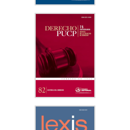
DERECHO PUCP
Derecho
Tema:
Facultad de
Editado por:
Derecho
Indexado
LEXIS
Lingüística
Tema: