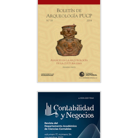
BOLETÍN DE
ARQUEOLOGÍA PUCP
Arqueología
Tema:
Departamento
Editado por:
de Humanidades
Indexado
CONTABILIDAD Y
NEGOCIOS
Administración,
Tema:
Contabilidad
Departamento
Editado por:
de Ciencias Contables