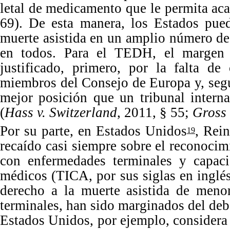
letal de medicamento que le permita aca
69
).
De
esta manera, los Estados pue
muerte asistida en un amplio número de
en todos. Para el TEDH, el margen d
justificado, primero, por la falta de
miembros del Consejo de Euro
pa
y, se
mejor posición que un tribunal intern
(
Hass v. Switzerland
,
2011
,
§
55
;
Gross 
Por
su parte, en Estados Unidos
, Rei
19
recaído casi siempre sobre el reconocimi
con enfermedades terminales y capaci
médicos (TICA, por sus siglas en inglés
derecho a la muerte asistida de meno
terminales, han sido marginados del deb
Estados U
nidos, por ejemplo, considera