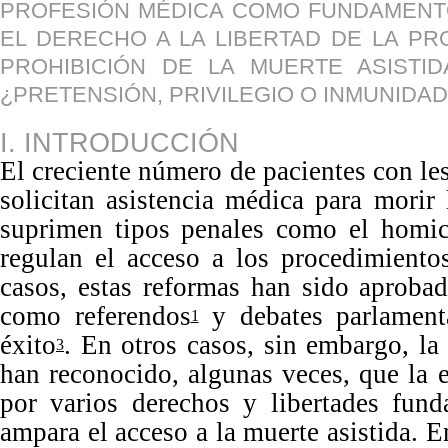
PROFESIÓN MÉDICA COMO FUNDAMENTO D
EL DERECHO A LA LIBERTAD DE LA P
PROHIBICIÓN DE LA MUERTE ASISTID
¿PRETENSIÓN, PRIVILEGIO O INMUNIDAD
I. INTRODUCCIÓN
El
creciente número de pacientes con le
solicitan asistencia médica para mori
suprimen tipos penales como el homic
regulan el acceso a los procedimiento
casos, estas reformas han sido aproba
como referendos
y debates
parlament
1
éxito
.
En
otros casos, sin embargo, l
3
han reconocido, algunas veces, que la e
por varios derechos y libertades fund
ampara el acceso a la muerte asistida.
E