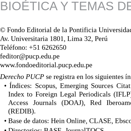
BIOÉTICA Y TEMAS 
© Fondo Editorial de la Pontificia Universida
Av. Universitaria 1801, Lima 32, Perú
Teléfono: +51 6262650
feditor@pucp.edu.pe
www.fondoeditorial.pucp.edu.pe
Derecho PUCP
se registra en los siguientes ín
• Índices: Scopus, Emerging Sources Citat
Index to Foreign Legal Periodicals (IFL
Access Journals (DOAJ),
Red
Iberoam
(REDIB).
• Base de datos: Hein Online, CLASE, Eb
sc
• Directorios: BASE, Jour
nalTOCS.