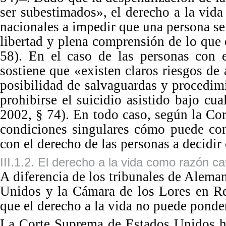
ser subestimados
»
, el derecho a la vi
nacionales a impedir que una persona se 
libertad y plena comprensión de lo que 
58
).
En
el caso de las personas con e
sostiene que
«
existen claros riesgos de
posibilidad de salvaguardas y procedim
prohibirse el suicidio asistido bajo cua
2002
,
§
74
).
En
todo caso, según la Cor
condiciones singulares cómo puede conc
con el derecho de las personas a decidi
III.1.2. El derecho a la vida como razón ca
A
diferencia de los tribunales de Aleman
Unidos y la Cámara de los Lores en R
que el derecho a la vida no puede
ponder
La
Corte Suprema de Estados Unidos ha