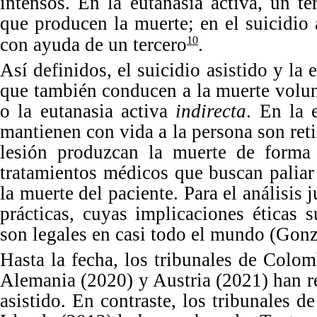
intensos.
En
la eutanasia activa,
un te
que producen la muerte; en el suicidio 
con ayuda de un
tercero
.
10
Así
definidos, el suicidio asistido y la 
que también conducen a la muerte volunt
o la eutanasia activa
indirecta
.
En
la 
mantienen con vida a la persona son re
lesión produzcan la muerte de forma
tratamientos médicos que buscan paliar
la muerte del paciente. Para el análisis 
prácticas, cuyas implicaciones éticas 
son legales en casi todo el mundo (Gonz
Hasta la fecha, los tribunales de Colom
Alemania (
2020
) y Austria (
2021
) han r
asistido.
En
contraste, los tribunales d