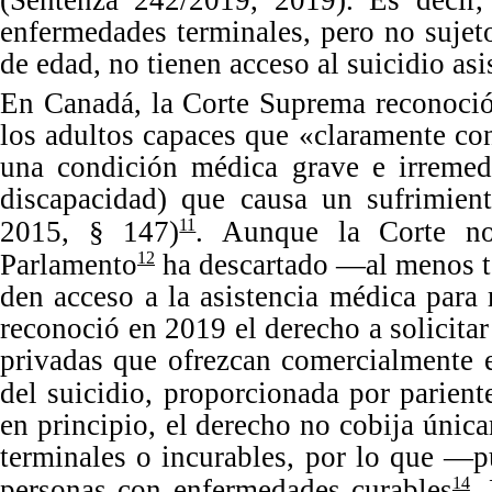
(Sentenza
242
/
2019
,
2019
).
Es
decir
enfermedades terminales, pero no sujet
de edad,
no tienen acceso al suicidio
asi
En
Canadá, la Corte Suprema reconoció 
los adultos capaces que
«
claramente con
una condición médica grave e irremed
discapacidad) que causa un sufrimient
2015
,
§
147
)
. Aunque la Corte no
11
Parlamento
ha descartado —al menos 
12
de
n acceso a la asistencia médica para
reconoció en
2019
el derecho a solicitar
privadas que ofrezcan comercialmente e
del suicidio, proporcionada por parient
en principio,
el derecho no cobija únic
terminales o incurables
, por lo que —pu
personas con enfermedades curables
.
14