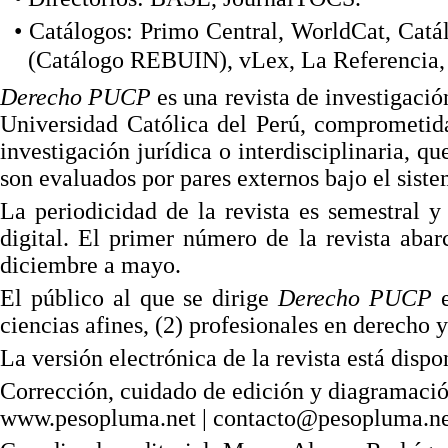
• Catálogos: Primo Central, WorldCat, Catá
(Catálogo REBUIN), vLex,
La
Referencia
Derecho PUCP
es una revista de investigaci
Universidad Católica del Perú, comprometida
investigación jurídica o interdisciplinaria, qu
son evaluados por pares externos bajo el sist
La
periodicidad de la revista es semestral 
digital.
El
primer número de la revista abar
diciembr
e a mayo.
El
público al que se dirige
Derecho PUCP
ciencias afines, (
2
) profesionales en derecho y
La
versión electrónica de la revista está disp
Corrección, cuidado de edición y diagramaci
www.pesopluma.net | contacto@peso
pluma.n