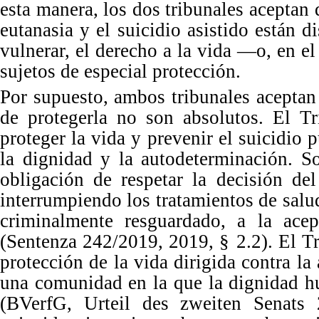
esta manera,
los dos tribunales aceptan
eutanasia y el suicidio asistido están 
vulnerar, el derecho a la vida —o, en e
sujetos de especial pr
otección.
Por
supuesto,
ambos tribunales aceptan 
de protegerla no son absolutos.
El
Tr
proteger la vida y prevenir el suicidio 
la
dignidad y la autodeterminación. S
obligación de respetar la decisión de
interrumpiendo los tratamientos de salu
criminalmente resguardado, a la acep
(Sentenza
242
/
2019
,
2019
,
§
2
.
2
).
El
Tr
protección de la vida dirigida contra l
una comunidad en la que la dignidad hu
(BVerfG, Urteil des zweiten Senats