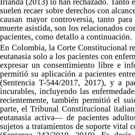
Irlanda
(
2013
) lo han rechazado. Tanto 
suelen recaer sobre derechos con alcanc
causan mayor controversia, tanto para
muerte asistida, son los relacionados co
pacientes, como detallo a conti
nuación.
En
Colombia,
la Corte Constitucional r
eutanasia solo a los pacientes con enfe
expresar un consentimiento libre e in
permitió su aplicación a pacientes entr
(Sentencia T-
544
/
2017
,
2017
)
, y a pa
incurables, incluyendo las enfermedade
recientemente, también permitió el sui
parte, el Tribunal Constitucional itali
eutanasia activa
—
de pacientes adulto
sujetos a tratamientos de soporte vital c