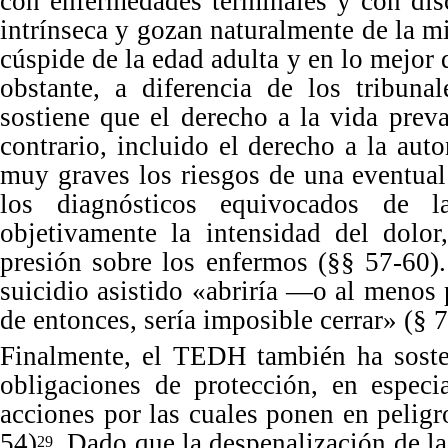
con enfermedades terminales y con di
intrínseca y gozan naturalmente de la m
cúspide de la edad adulta y en lo mejor 
obstante, a diferencia de los tribuna
sostiene que el derecho a la vida prev
contrario, incluido el derecho a la au
muy graves los riesgos de una eventual 
los diagnósticos equivocados de l
objetivamente la intensidad del dolor
presión sobre los enfermos (
§§
5
7
-
6
0
)
suicidio asistido
«
abriría
—o al menos p
de entonces, sería imposible cerrar
»
(
§
7
Finalmente, el TEDH también ha soste
obligaciones de protección, en especi
acciones por las cuales ponen en peligr
54
)
. Dado que la despenalización de la
29