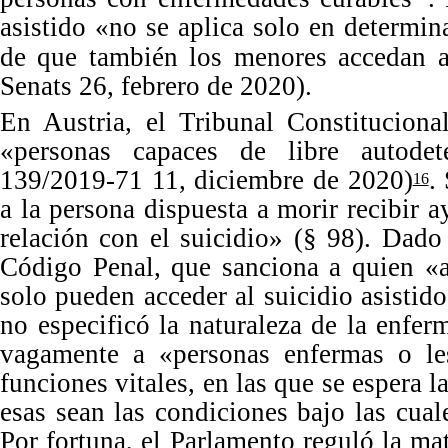
asistido
«
no se aplica solo en determin
de que también los menores accedan a
Senats
26
, febrero
de
2020
).
En
Austria,
el Tribunal Constituciona
«
personas capaces de libre autodet
139
/
201
9
-
71
1
1
, diciembre de
2020
)
.
16
a la persona dispuesta a morir recibir a
relación con el suicidio
»
(
§
98
).
Dado 
Código Penal, que sanciona a quien
«
solo pueden acceder al suicidio asistid
no especificó la naturaleza de la enfer
vagamente a
«
personas enfermas o le
funciones vitales, en las que se espera 
esas sean las condiciones bajo las cuale
Por
fortuna, el Parlamento reguló la ma