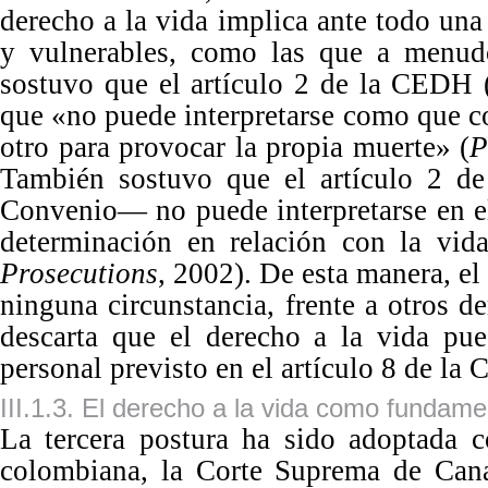
derecho a la vida implica ante todo una
y vulnerables, como las que a menudo 
sostuvo que el artí
culo
2
de la CEDH 
que
«
no puede interpretarse como que co
otro para provocar la propia muerte
»
(
P
También sostuvo que
el artí
culo
2
de 
Convenio
—
no puede interpretarse en 
determinación en relación con la vid
Prosecutions
,
2002
).
De
esta manera, el
ninguna circunstancia, frente a otros d
descarta que el derecho a la vida pu
personal previsto en el artí
culo
8
de la
III.1.3. El derecho a la vida como fundame
La
tercera postura ha sido adoptada c
colombiana, la Corte Suprema de Cana