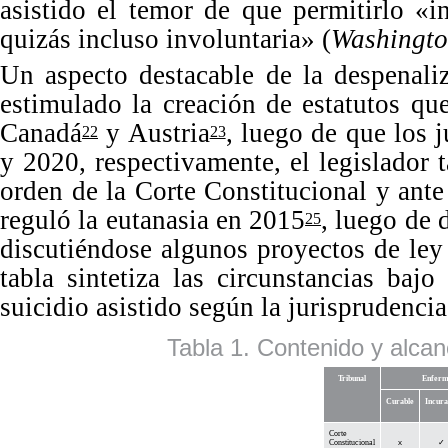
asistido el temor de que permitirlo
«
i
quizás incluso involuntaria
»
(
Washingto
Un
aspecto destacable de la despenali
estimulado la creación de estatutos qu
Canadá
y Austria
, luego de que los 
22
23
y
2020
, respectivamente, el legislador 
orden de la Corte Constitucional y ante
reguló la eutanasia en
2015
, luego de 
25
discutiéndose algunos proyectos de ley 
tabla sintetiza las circunstancias bajo
suicidio asistido según la jurisprudenci
Tabla 1. Contenido y alcan
Tribunal
Enferme
Curable
Incura
Corte
Constitucional
x
✓