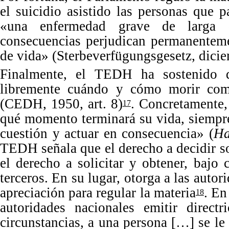
el suicidio asistido las personas que 
«
una enfermedad grave de larga d
consecuencias perjudican permanenteme
de vida
»
(Sterbeverfügungsgesetz, dici
Finalmente, el TEDH ha sostenido q
libremente cuándo y cómo morir com
(CEDH
,
1950
, art.
8
)
. Concretamente,
17
qué momento terminará su vida, siempre
cuestión y actuar en consecuencia
»
(
Ha
TEDH
señala que el derecho a decidir 
el derecho a solicitar y obtener, bajo 
terceros.
En
su lugar, otorga a las auto
apreciación para regular la materia
.
E
18
autoridades nacionales emitir direct
circunstancias, a una persona [
…] se le 