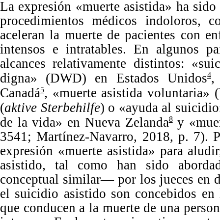
La
expresión
«muerte asistida»
ha sido 
procedimientos médicos indoloros, co
aceleran la muerte de pacientes con e
intensos e intratables.
En
algunos pa
alcances relativamente distintos:
«suic
digna
»
(DWD) en Estados Unidos
4
Canadá
,
«
muerte asistida voluntaria
»
(
5
(
aktive
Sterbehilfe
) o
«
ayuda al suicidio
de la vida
»
en Nueva Zelanda
y
«
mue
8
3541
; Martínez-Navarro,
2018
,
p.
7
). 
expresión
«
muerte asistida
»
para aludir
asistido, tal como han sido aborda
conceptual similar
—
por los jueces en 
el suicidio asistido son concebidos en
que conducen a la muerte de una persona