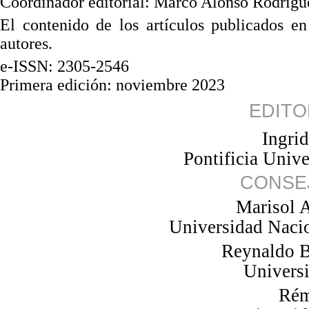
Coordinador editorial: Marco Alonso Rodrígu
El
contenido de los artí
culo
s publicados e
autores.
e-ISSN:
2305
-
2546
Primera edición: novie
mbre
2023
EDITO
Ingri
Pontificia Unive
CONSE
Marisol 
Universidad Nac
Reynaldo 
Universi
Ré