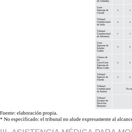
de Colombia
Corte
Suprema de
x
✓
Canadá
Tribunal
Constitucional
x
x
de Italia
Tribunal
Constitucional
✓
✓
de Alemania
Corte
Suprema de
x
x
Estados
Unidos
Cámara de
los
Lores/Corte
x
x
Suprema de
Reino Unido
Tribunal
Superior de
x
x
Irlanda
Tribunal
Constitucional
No es
de Austria
Tribunal
Europeo de
Derechos
Humanos
Fuente: elaboració
n propia.
*
No
especificado: el tribunal no alude expresamente al alcanc