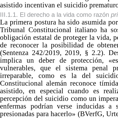
asistido incentivan el suicidio prematur
III.1.1. El derecho a la vida como razón
pr
La
primera postura ha sido asumida por 
Tribunal Constitucional italiano ha s
obligación estatal de proteger la vida, 
de reconocer la posibilidad de obtene
(Sentenza
242
/
2019
,
2019
, §
2
.
2
).
Des
implica un deber de protección,
«
e
vulnerables, que el sistema penal p
irreparable, como es la del suicidi
Constitucional alemán reconoce tímida
asistido, en especial cuando es real
percepción del suicidio como un impera
enfermas podrían verse inducidas a su
presionadas para hacerlo
»
(BVerfG, Urte